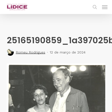
Skip
Men
to
search
main
content
25165190859_1a397025
Romeu Rodrigues
12 de março de 2024