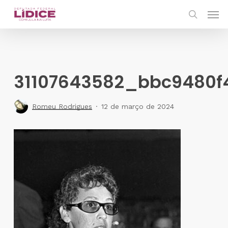
Skip
Men
to
search
main
content
31107643582_bbc9480f
Romeu Rodrigues
12 de março de 2024