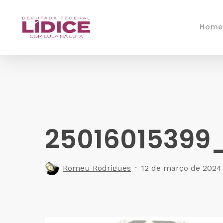
Skip
to
Home
main
content
25016015399
Romeu Rodrigues
12 de março de 2024