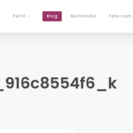
Perfil
Blog
Multimídia
Fale com 
_916c8554f6_k