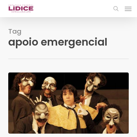
Skip
Men
to
search
main
content
Tag
apoio emergencial