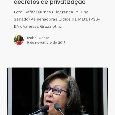
decretos de privatização
Foto: Rafael Nunes (Liderança PSB no
Senado) As senadoras Lídice da Mata (PSB-
BA), Vanessa Grazziotin…
Izabel Odete
9 de novembro de 2017