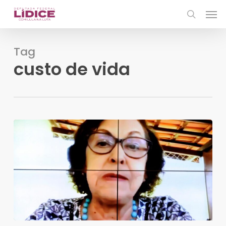
Skip
Men
to
search
main
content
Tag
custo de vida