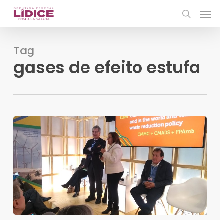
Skip
Men
to
search
main
content
Tag
gases de efeito estufa