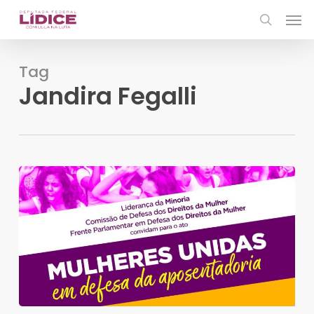
Skip
Men
to
search
main
content
Tag
Jandira Fegalli