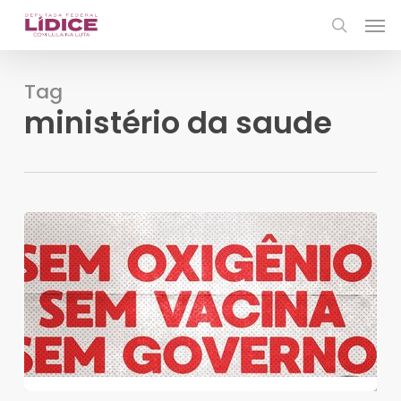
Skip
Men
to
search
main
content
Tag
ministério da saude