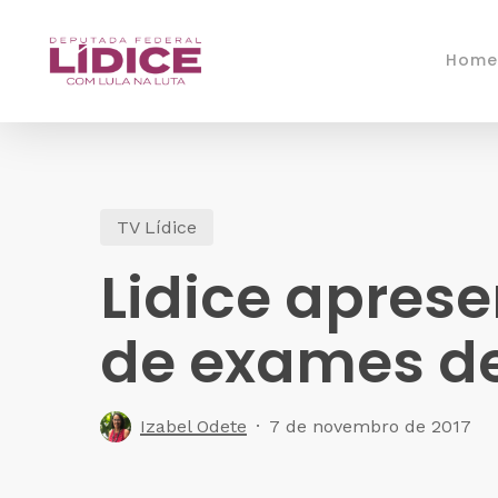
Skip
to
Home
main
content
TV Lídice
Lidice aprese
de exames de
Izabel Odete
7 de novembro de 2017