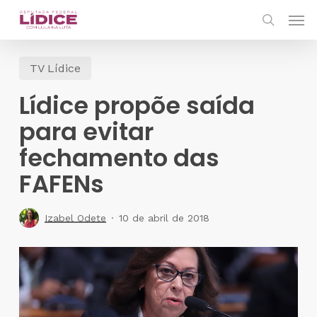
Skip
Men
to
search
main
TV Lídice
content
Lídice propõe saída
para evitar
fechamento das
FAFENs
Izabel Odete
10 de abril de 2018