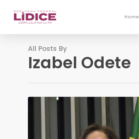
Skip
to
Home
main
content
All Posts By
Izabel Odete