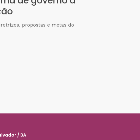
ama de governo a
ção
retrizes, propostas e metas do
alvador / BA