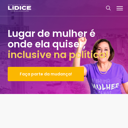
Skip
Men
to
search
main
content
Lugar de mulher é
onde ela quiser,
inclusive na política!
Faça parte da mudança!