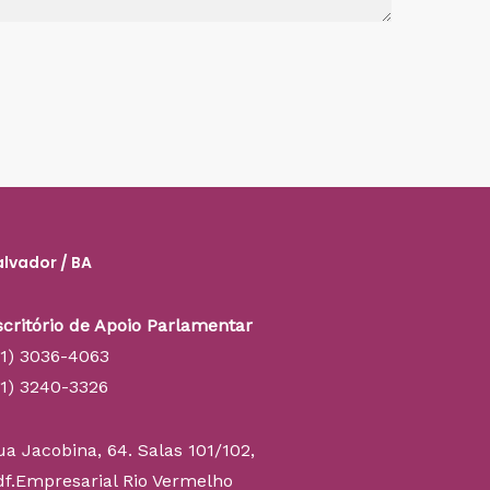
alvador / BA
scritório de Apoio Parlamentar
71) 3036-4063
71) 3240-3326
ua Jacobina, 64. Salas 101/102,
df.Empresarial Rio Vermelho