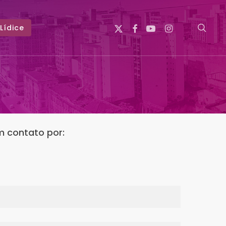
x-
facebook
youtube
instagram
sear
Lídice
twitter
em contato por: