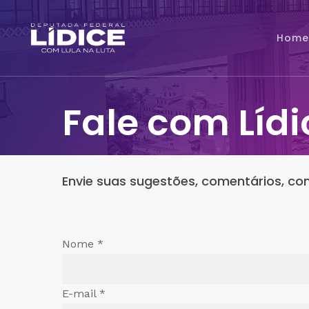
Skip
to
Home
main
content
Fale com Lídi
Envie suas sugestões, comentários, cont
Nome *
E-mail *