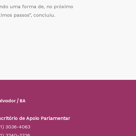
dando uma forma de, no próximo
ximos passos”, concluiu.
alvador / BA
scritório de Apoio Parlamentar
71) 3036-4063
71) 3240-3326