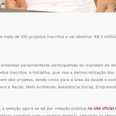
ve mais de 100 projetos inscritos e vai destinar R$ 2 milhõ
e emendas parlamentares participativas do mandato da de
etos inscritos. A iniciativa, que visa a democratização d
s em dez projetos, sendo cinco para a área da Saúde e ou
nero e Racial, Meio Ambiente, Assistência Social, Empre
 a seleção agora se dá por votação pública
no site oficia
lebrar convênio com o governo federal, seguindo as regra