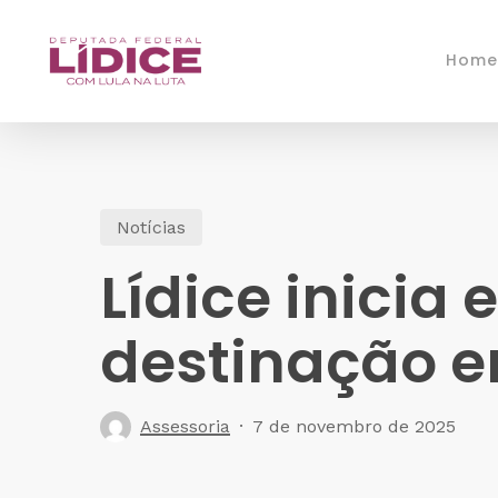
Skip
to
Home
main
content
Notícias
Lídice inicia
destinação 
Assessoria
7 de novembro de 2025