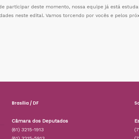
ôde participar deste momento, nossa equipe já está estu
dades neste edital. Vamos torcendo por vocês e pelos pró
Brasília / DF
S
Câmara dos Deputados
E
(61) 3215-1913
(
(61) 3215-5913
(