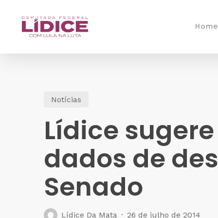
Skip
to
Home
main
content
Notícias
Lídice sugere
dados de des
Senado
Lídice Da Mata
26 de julho de 2014