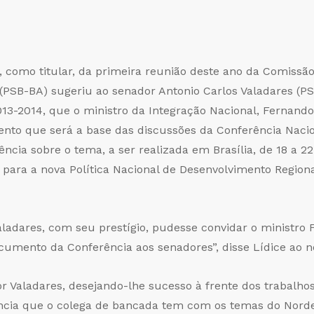
3), como titular, da primeira reunião deste ano da Comis
(PSB-BA) sugeriu ao senador Antonio Carlos Valadares (P
013-2014, que o ministro da Integração Nacional, Fernando
nto que será a base das discussões da Conferência Nacio
ência sobre o tema, a ser realizada em Brasília, de 18 a 2
s para a nova Política Nacional de Desenvolvimento Region
aladares, com seu prestígio, pudesse convidar o ministro 
cumento da Conferência aos senadores”, disse Lídice ao n
 Valadares, desejando-lhe sucesso à frente dos trabalho
ncia que o colega de bancada tem com os temas do Nordes