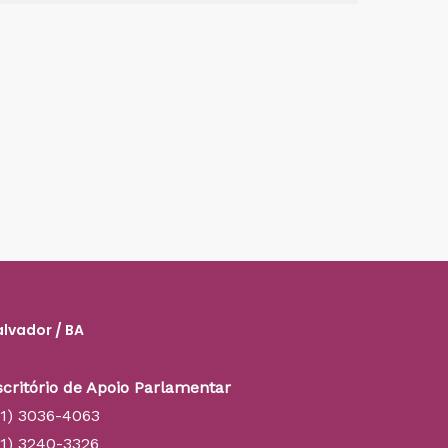
alvador / BA
scritório de Apoio Parlamentar
71) 3036-4063
71) 3240-3326