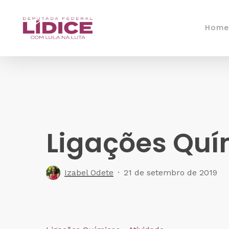
Skip
to
Home
main
content
Ligações Qu
Izabel Odete
21 de setembro de 2019