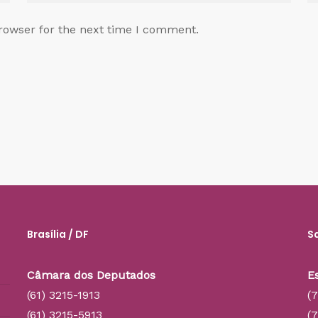
rowser for the next time I comment.
Brasília / DF
S
Câmara dos Deputados
E
(61) 3215-1913
(
(61) 3215-5913
(