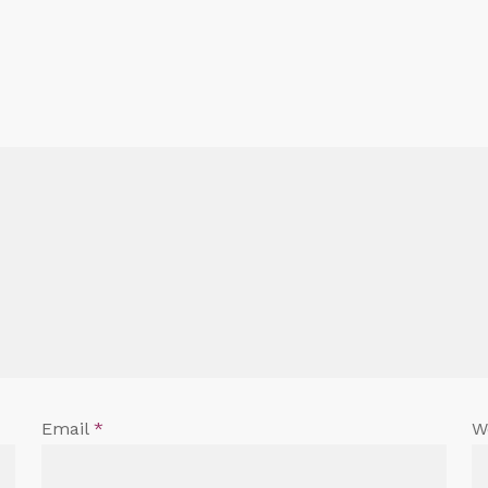
Email
*
W