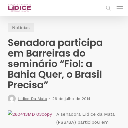
Skip
Men
to
search
main
Notícias
content
Senadora participa
em Barreiras do
seminário “Fiol: a
Bahia Quer, o Brasil
Precisa”
Lídice Da Mata
26 de julho de 2014
A senadora Lídice da Mata
(PSB/BA) participou em