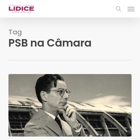
Skip
Men
to
search
main
content
Tag
PSB na Câmara