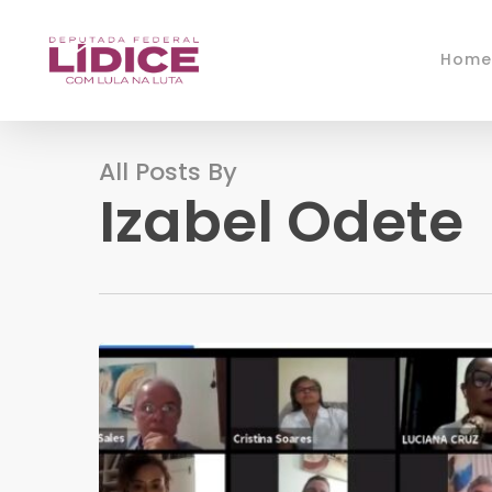
Skip
to
Home
main
content
All Posts By
Izabel Odete