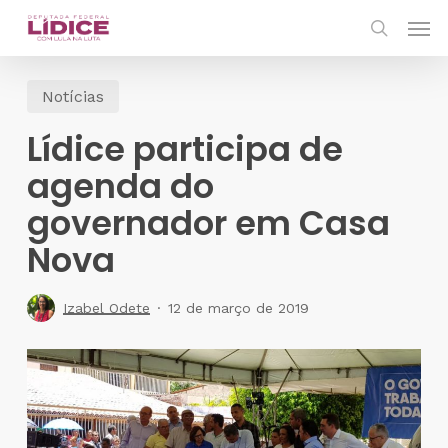
Skip
Men
to
search
main
Notícias
content
Lídice participa de
agenda do
governador em Casa
Nova
Izabel Odete
12 de março de 2019