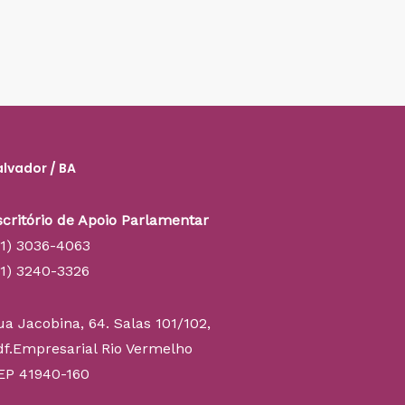
alvador / BA
scritório de Apoio Parlamentar
71) 3036-4063
71) 3240-3326
ua Jacobina, 64. Salas 101/102,
df.Empresarial Rio Vermelho
EP 41940-160