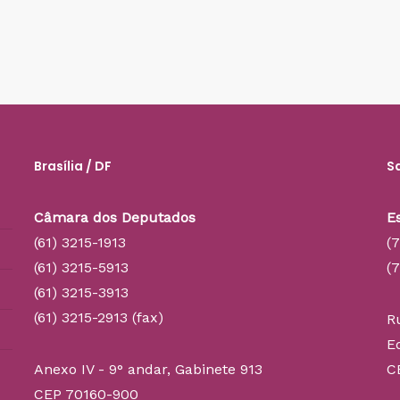
Brasília / DF
S
Câmara dos Deputados
E
(61) 3215-1913
(
(61) 3215-5913
(
(61) 3215-3913
(61) 3215-2913 (fax)
R
E
Anexo IV - 9° andar, Gabinete 913
C
CEP 70160-900