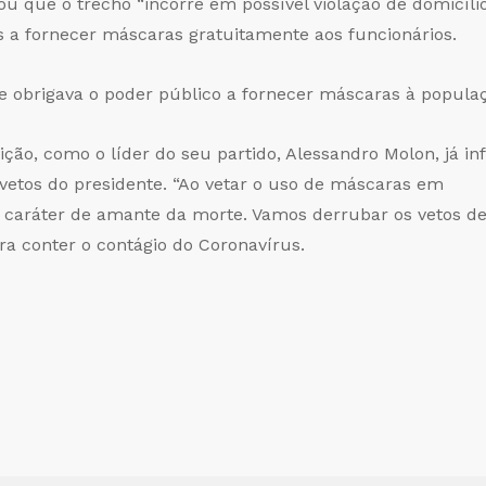
u que o trecho “incorre em possível violação de domicílio”
 a fornecer máscaras gratuitamente aos funcionários.
ue obrigava o poder público a fornecer máscaras à popul
ição, como o líder do seu partido, Alessandro Molon, já 
vetos do presidente. “Ao vetar o uso de máscaras em
u caráter de amante da morte. Vamos derrubar os vetos del
a conter o contágio do Coronavírus.