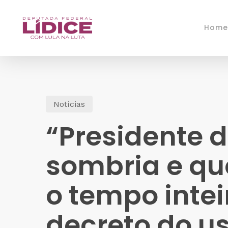
Skip
to
Home
main
content
Notícias
“Presidente 
sombria e qu
o tempo intei
decreto do u