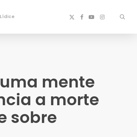
x-
facebook
youtube
instagram
sear
Lídice
twitter
m uma mente
ncia a morte
ce sobre