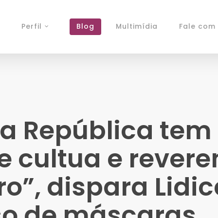
Perfil
Blog
Multimídia
Fale com 
da República te
e cultua e revere
ro”, dispara Lidi
so de máscaras